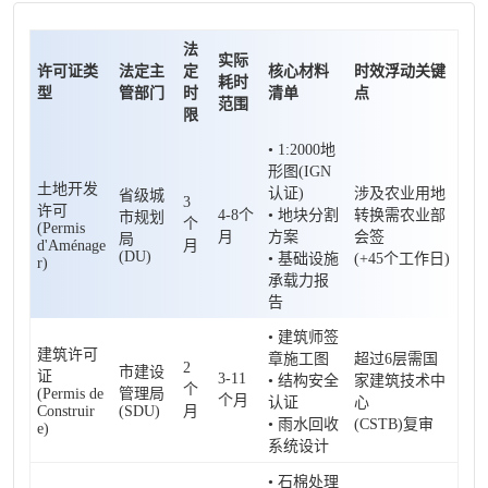
法
实际
许可证类
法定主
定
核心材料
时效浮动关键
耗时
型
管部门
时
清单
点
范围
限
• 1:2000地
形图(IGN
土地开发
认证)
涉及农业用地
省级城
3
许可
4-8个
• 地块分割
转换需农业部
市规划
个
(Permis
月
方案
会签
局
d'Aménage
月
(DU)
• 基础设施
(+45个工作日)
r)
承载力报
告
• 建筑师签
建筑许可
章施工图
超过6层需国
2
市建设
证
3-11
• 结构安全
家建筑技术中
个
(Permis de
管理局
个月
认证
心
Construir
(SDU)
月
• 雨水回收
(CSTB)复审
e)
系统设计
• 石棉处理