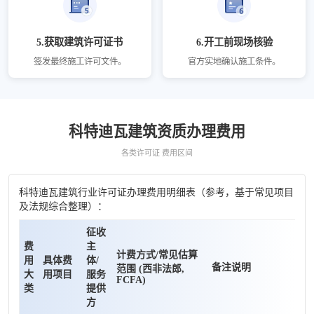
5.获取建筑许可证书
6.开工前现场核验
签发最终施工许可文件。
官方实地确认施工条件。
科特迪瓦建筑资质办理费用
各类许可证 费用区间
科特迪瓦建筑行业许可证办理费用明细表（参考，基于常见项目
及法规综合整理）：
征收
费
主
计费方式/常见估算
用
具体费
体/
备注说明
范围 (西非法郎,
大
用项目
服务
FCFA)
类
提供
方