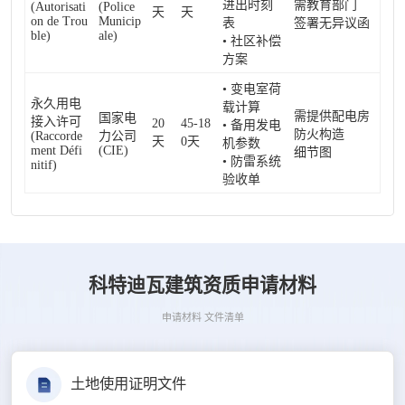
进出时刻
需教育部门
(Autorisati
(Police
天
天
on de Trou
Municip
表
签署无异议函
ble)
ale)
• 社区补偿
方案
• 变电室荷
永久用电
载计算
需提供配电房
国家电
接入许可
20
45-18
• 备用发电
防火构造
(Raccorde
力公司
天
0天
机参数
ment Défi
(CIE)
细节图
• 防雷系统
nitif)
验收单
科特迪瓦建筑资质申请材料
申请材料 文件清单
土地使用证明文件