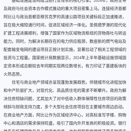
基础设施建设构成当前行业增长的核心引擎。2024年，政府主导
及政府与社会资本合作模式推动的重大项目密集上马。连接经济首都
阿比让与政治首都亚穆苏克罗的高速公路项目关键标段正加速推进，
旨在极大缩短通行时间，促进区域经济一体化。圣佩德罗港的现代化
扩建工程进展顺利，增强了国家作为区域物流枢纽的货物吞吐与转运
能力。同时，为解决长期存在的电力供应瓶颈，数座新的燃气电站及
配套输变电网的建设项目正按计划实施，显著拉动了相关工程领域的
投资与工程量。国家统计局数据显示，2024年上半年基础设施领域固
定资本形成总额较去年同期实现两位数增长，有力印证了基建板块的
火热态势。
住宅与商业地产领域亦呈现蓬勃发展趋势。伴随城市化进程加快
和中产阶层扩大，对现代化、高品质住宅的需求不断攀升。政府为解
决住房短缺问题，尤其加大了对中低收入群体保障性住房项目的政策
倾斜与财政支持力度，多个大型社会住房项目在主要城市周边启动。
在商业地产方面，阿比让作为区域经济中心，对高标准写字楼、购物
中心和酒店的需求保持旺盛，吸引了国内外开发商的积极投资。银行