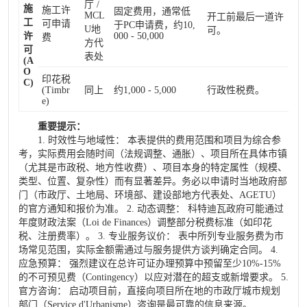
厅 /
施
施工许
固定费用，通常低
MCL
开工前最后一道许
工
可申请
于PC申请费，约10,
U地
可。
许
000 - 50,000
费
方代
可
表处
(A
O
印花税
C)
(Timbr
同上
约1,000 - 5,000
行政性税费。
e)
重要提示：
1. 时效性与地域性： 本表提供的费用范围和项目为综合参
考，实际费用会随时间（法规调整、通胀）、项目所在具体市镇
（尤其是市政税、地方性收费）、项目本身的特定属性（规模、
类型、位置、复杂性）而有显著差异。务必以申请时当地政府部
门（市政厅、土地局、环境部、建设部地方代表处、AGETU）
的官方通知和报价为准。 2. 动态调整： 科特迪瓦政府可能通过
年度财政法案（Loi de Finances）调整部分税费标准（如印花
税、注册费率）。 3. 专业服务议价： 表中所列专业服务费为市
场常见范围，实际金额需通过与服务提供方谈判确定合同。 4.
应急预算： 强烈建议在总许可证办理预算中预留至少10%-15%
的不可预见费（Contingency）以应对潜在的超支或新增要求。 5.
官方咨询： 启动项目前，直接向项目所在地的市政厅城市规划
部门（Service d'Urbanisme）咨询是最可靠的信息来源。