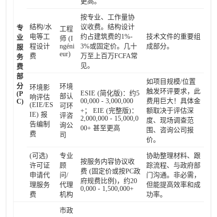
更高。
按专业、工作量协
结构/水
议收费。结构设计
专
工程
电等工
约占建筑费的1%-
技术文件的重要组
业
师 (I
程设计
ngéni
3%或固定价。几十
成部分。
服
eur)
费
万至上百万FCFA常
务
见。
费
部
如项目规模/位置
分
环境
环境影
触发环评要求，此
ESIE (简化版)：约5
(P
部认
响评估
00,000 - 3,000,000
费用巨大！具体金
C)
(EIE/ES
可环
+； EIE (完整版)：
额取决于评估深
IE) 报
评咨
2,000,000 - 15,000,0
度、现场调查范
告编制
询公
00+ 甚至更高
围、咨询公司报
费
司
价。
(可选)
专业
协助整理材料、跟
按服务内容协议收
许可证
顾
踪流程、与政府部
费 (固定价或按PC政
申请代
问/
门沟通。非必需，
府规费比例)，约20
理服务
代理
但能提高效率和成
0,000 - 1,500,000+
费
机构
功率。
市政