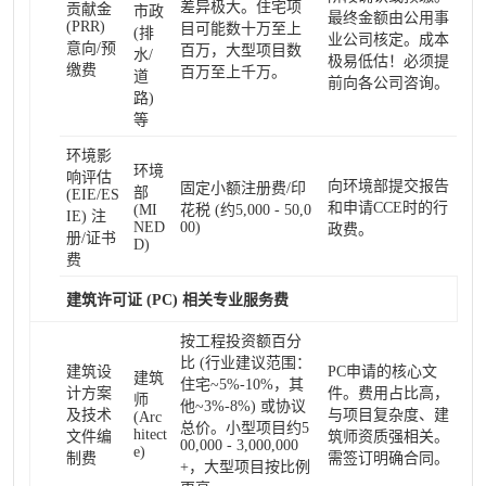
差异极大。住宅项
贡献金
市政
最终金额由公用事
(PRR)
目可能数十万至上
(排
业公司核定。成本
意向/预
百万，大型项目数
水/
极易低估！必须提
缴费
百万至上千万。
道
前向各公司咨询。
路)
等
环境影
环境
响评估
向环境部提交报告
固定小额注册费/印
部
(EIE/ES
和申请CCE时的行
(MI
花税 (约5,000 - 50,0
IE) 注
NED
00)
政费。
册/证书
D)
费
建筑许可证 (PC) 相关专业服务费
按工程投资额百分
比 (行业建议范围：
建筑设
PC申请的核心文
建筑
住宅~5%-10%，其
计方案
件。费用占比高，
师
他~3%-8%) 或协议
及技术
与项目复杂度、建
(Arc
总价。小型项目约5
hitect
文件编
筑师资质强相关。
00,000 - 3,000,000
e)
制费
需签订明确合同。
+，大型项目按比例