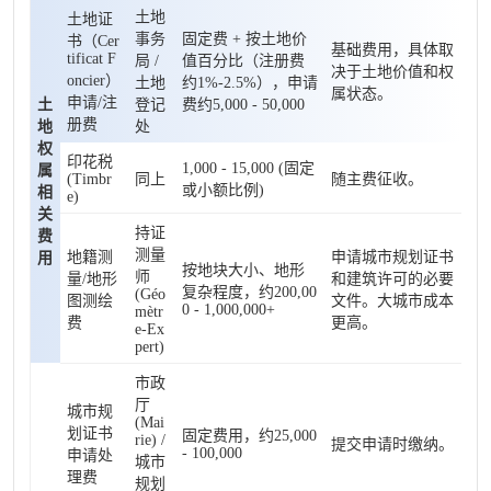
土地
土地证
事务
固定费 + 按土地价
书（Cer
基础费用，具体取
tificat F
局 /
值百分比（注册费
决于土地价值和权
oncier）
土地
约1%-2.5%），申请
属状态。
申请/注
土
登记
费约5,000 - 50,000
册费
地
处
权
印花税
1,000 - 15,000 (固定
属
(Timbr
同上
随主费征收。
或小额比例)
相
e)
关
持证
费
测量
地籍测
申请城市规划证书
用
按地块大小、地形
师
量/地形
和建筑许可的必要
复杂程度，约200,00
(Géo
图测绘
文件。大城市成本
0 - 1,000,000+
mètr
费
更高。
e-Ex
pert)
市政
厅
城市规
(Mai
划证书
固定费用，约25,000
rie) /
提交申请时缴纳。
- 100,000
申请处
城市
理费
规划