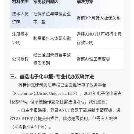
材料类型
常见驳回原因
解决方案
技术人员
社保单位与申请企业
提前3个月转入社保关系
证明
不一致
注册资本
选择ANUT认可银行出具
验资报告未体现实缴
证明
存款证明
经营范围未包含申请
公司章程
提前办理工商变更
资质类别
三、首选电子化申报+专业代办双轨并进
科特迪瓦建筑资质申报已全面推行电子政务平台
（Plateforme GUichet Unique du BTP），2024年电子化申请占
比达89%。但系统操作复杂且需法语填写，我们建议：
• 自主申报路径：登录ANUT官网下载最新申请模板，通
过GU-BTP平台提交扫描件。优势是零费用，但需专人跟进
（平均耗时4-6个月）。