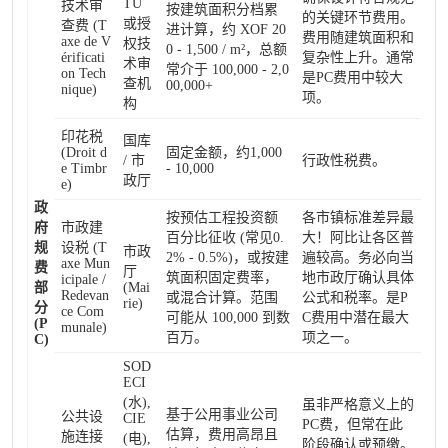
TU
技术审
按建筑面积分档累
的关键环节费用。
或授
查费 (T
进计算，约 XOF 20
费用随建筑面积和
axe de V
权技
0 - 1,500 / m²，总额
érificati
复杂性上升。通常
术审
常介于 100,000 - 2,0
on Tech
是PC费用中较大
查机
00,000+
nique)
项。
构
印花税
国库
(Droit d
固定金额，约1,000
/ 市
行政性税费。
e Timbr
- 10,000
政厅
e)
政
按预估工程投资额
各市镇标准差异最
府
市政建
百分比征收 (常见0.
大！阿比让各区普
规
设税 (T
市政
2% - 0.5%)，或按建
遍较高。务必向当
axe Mun
费
厅
筑面积固定费率，
地市政厅确认具体
icipale /
部
(Mai
Redevan
或混合计算。范围
公式和税率。是P
rie)
分
ce Com
可能从 100,000 到数
C费用中潜在最大
(P
munale)
百万。
项之一。
C)
SOD
ECI
(水),
虽非严格意义上的
基于公用事业公司
公共设
CIE
PC费，但常在此
估算，费用高昂且
施连接
(电),
阶段确认或预缴。