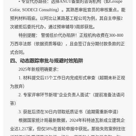
• 专业代办路径：选择ANUT备案的咨询机构（如Groupe
Cofor, SODECI Consulting）。其熟悉审批官员的审核重点，能
预判材料瑕疵。以阿比让某路基工程公司为例，其自主申报2
次被拒后委托代办，通过预审辅导3周即获批。
特别提醒： 警惕低价代办陷阱！正规机构收费在300-800
万西非法郎（依据资质等级），且会签订含分期付款条款的正
式合同。
四、动态跟踪审批与规避时效陷阱
2025年新规明确要求：
1. 材料提交后15个工作日内完成形式审查（超期未补正视
为放弃）
2. 专家评审环节新增“企业负责人面试”（提前准备法语问
答）
3. 获批后须在30日内领取纸质证书（逾期需重新申请）
根据国家统计局最新数据，2024年科特迪瓦新成立建筑企
业达1,217家，但仅58%在首轮申报中获批。那些失败案例往往