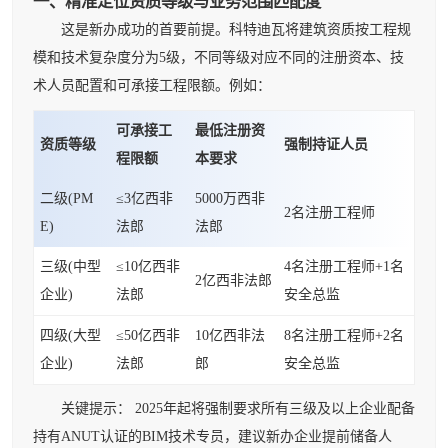
一、精准定位资质等级与业务范围匹配度
这是新办成功的首要前提。科特迪瓦将建筑资质按工程规
模和技术复杂度分为5级，不同等级对应不同的注册资本、技
术人员配置和可承接工程限额。例如：
可承接工
最低注册资
资质等级
强制持证人员
程限额
本要求
二级(PM
≤3亿西非
5000万西非
2名注册工程师
E)
法郎
法郎
三级(中型
≤10亿西非
4名注册工程师+1名
2亿西非法郎
企业)
法郎
安全总监
四级(大型
≤50亿西非
10亿西非法
8名注册工程师+2名
企业)
法郎
郎
安全总监
关键提示： 2025年起将强制要求所有三级及以上企业配备
持有ANUT认证的BIM技术专员，建议新办企业提前储备人