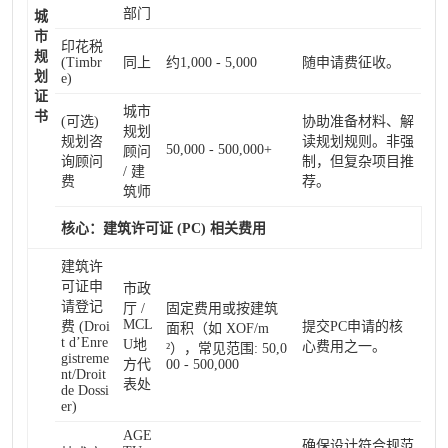
部门
城
市
印花税
规
(Timbr
同上
约1,000 - 5,000
随申请费征收。
划
e)
证
城市
书
(可选)
协助准备材料、解
规划
规划咨
读规划规则。非强
50,000 - 500,000+
顾问
询顾问
制，但复杂项目推
/ 建
费
荐。
筑师
核心：建筑许可证 (PC) 相关费用
建筑许
可证申
市政
请登记
厅 /
固定费用或按建筑
MCL
费 (Droi
提交PC申请的核
面积（如 XOF/m
t d’Enre
U地
心费用之一。
²），常见范围: 50,0
gistreme
方代
00 - 500,000
nt/Droit
表处
de Dossi
er)
AGE
确保设计符合规范