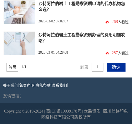
沙特阿拉伯岩土工程勘察资质申请的代办机构怎
么选？
2026-03-02 07:02:07
268
人看过
沙特阿拉伯岩土工程勘察资质办理的费用明细攻
略？
2026-03-01 04:28:08
287
人看过
1/1
到第
首页
确定
|
|
|
|
关于我们
免责声明
隐私条款
联系我们
友情链接：
Copyright ©2019-2024
|
蜀ICP备19039178号
|
丝路资质
|
四川丝路印象
网络科技有限公司版权所有