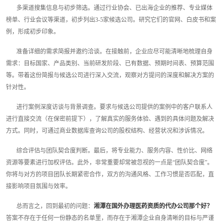
多渠道搜集信息与初步筛选。通过行业协会、已出海企业的推荐、专业媒体
榜单、行业会议等渠道，初步列出3-5家候选公司。研究它们的官网、白皮书和案
例，形成初步印象。
准备详细的需求简报并邀约洽谈。在接触前，企业应尽可能清晰地梳理自身
需求：目标国家、产品类别、当前研发阶段、已有数据、预期时间表、预算范围
等。带着这份简报与候选公司进行深入交流，观察对方提问的深度和解决方案的
针对性。
进行案例深度访谈与背景调查。要求与候选公司提供的案例中的客户联系人
进行直接交流（在保密前提下），了解真实的服务体验、遇到的具体问题及解决
方式。同时，可通过商业数据库查询公司的股权结构、经营状况和涉诉情况。
综合评估与团队契合度判断。最后，将专业能力、服务内容、性价比、网络
资源等要素进行加权评估。此外，非常重要却常被忽视的一点是“团队契合度”。
你将与对方的项目团队长期紧密合作，双方的沟通风格、工作习惯是否匹配，直
接影响项目氛围与效率。
总而言之，回到最初的问题：
湘潭在国外办理医药资质的代办公司那个好？
答案不存在于任何一份静态的名单里，而存在于湘潭企业自身清晰的目标与严谨