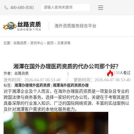
400-680-8581
海外资质服务综合平台
位置：
丝路资质
>
资讯中心
>
医药
> 文章详情
湘潭在国外办理医药资质的代办公司那个好？
150
人看过
|
作者：丝路资质
|
发布时间：2026-04-07 06:53:40
更新时间：2026-04-07 06:53:40
标签：
湘潭办理境外医药资质
|
湘潭海外医药资质办理
对于湘潭企业及个人而言，在海外办理医药资质是一项复杂且专业的
跨国法律与商务事务。选择一家好的代办公司，关键在于考察其是否
具备深厚的行业准入知识、广泛的国际网络资源、丰富的实战案例以
及针对湘潭客户需求的本地化服务能力。