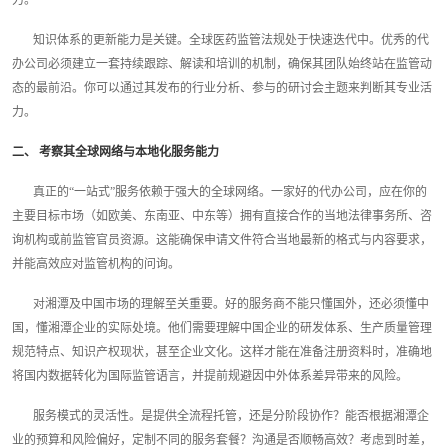
力。
知识体系的更新能力是关键。全球医药监管法规处于快速迭代中。优秀的代
办公司必须建立一套持续跟踪、解读和培训的机制，确保其团队始终站在监管动
态的最前沿。你可以通过其发布的行业分析、参与的研讨会主题来判断其专业活
力。
二、 考察其全球网络与本地化服务能力
真正的“一站式”服务依赖于强大的全球网络。一家好的代办公司，应在你的
主要目标市场（如欧美、东南亚、中东等）拥有直接合作的当地法律事务所、咨
询机构或前监管官员资源。这能确保申请文件符合当地最新的格式与内容要求，
并能高效应对监管机构的问询。
对湘潭及中国市场的理解至关重要。好的服务商不能只懂国外，还必须懂中
国，懂湘潭企业的实际处境。他们需要理解中国企业的研发体系、生产质量管理
规范特点、知识产权现状，甚至企业文化。这样才能在准备注册资料时，准确地
将国内数据转化为国际监管语言，并提前规避因中外体系差异带来的风险。
服务模式的灵活性。是提供全流程托管，还是分阶段协作？能否根据湘潭企
业的预算和风险偏好，定制不同的服务套餐？沟通是否顺畅高效？考虑到时差，