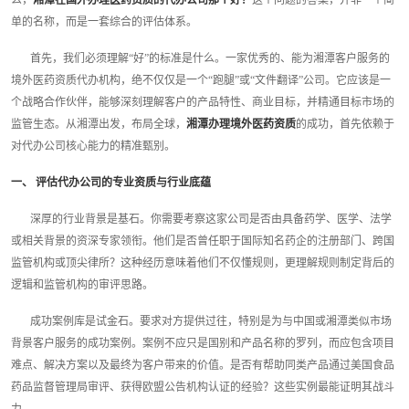
么，
湘潭在国外办理医药资质的代办公司那个好？
这个问题的答案，并非一个简
单的名称，而是一套综合的评估体系。
首先，我们必须理解“好”的标准是什么。一家优秀的、能为湘潭客户服务的
境外医药资质代办机构，绝不仅仅是一个“跑腿”或“文件翻译”公司。它应该是一
个战略合作伙伴，能够深刻理解客户的产品特性、商业目标，并精通目标市场的
监管生态。从湘潭出发，布局全球，
湘潭办理境外医药资质
的成功，首先依赖于
对代办公司核心能力的精准甄别。
一、 评估代办公司的专业资质与行业底蕴
深厚的行业背景是基石。你需要考察这家公司是否由具备药学、医学、法学
或相关背景的资深专家领衔。他们是否曾任职于国际知名药企的注册部门、跨国
监管机构或顶尖律所？这种经历意味着他们不仅懂规则，更理解规则制定背后的
逻辑和监管机构的审评思路。
成功案例库是试金石。要求对方提供过往，特别是为与中国或湘潭类似市场
背景客户服务的成功案例。案例不应只是国别和产品名称的罗列，而应包含项目
难点、解决方案以及最终为客户带来的价值。是否有帮助同类产品通过美国食品
药品监督管理局审评、获得欧盟公告机构认证的经验？这些实例最能证明其战斗