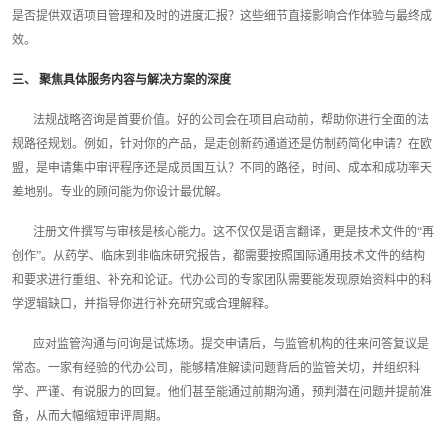
是否提供双语项目管理和及时的进度汇报？这些细节直接影响合作体验与最终成
效。
三、 聚焦具体服务内容与解决方案的深度
法规战略咨询是首要价值。好的公司会在项目启动前，帮助你进行全面的法
规路径规划。例如，针对你的产品，是走创新药通道还是仿制药简化申请？在欧
盟，是申请集中审评程序还是成员国互认？不同的路径，时间、成本和成功率天
差地别。专业的顾问能为你设计最优解。
注册文件撰写与审核是核心能力。这不仅仅是语言翻译，更是技术文件的“再
创作”。从药学、临床到非临床研究报告，都需要按照国际通用技术文件的结构
和要求进行重组、补充和论证。代办公司的专家团队需要能发现原始资料中的科
学逻辑缺口，并指导你进行补充研究或合理解释。
应对监管沟通与问询是试炼场。提交申请后，与监管机构的往来问答复议是
常态。一家有经验的代办公司，能够精准解读问题背后的监管关切，并组织科
学、严谨、有说服力的回复。他们甚至能通过前期沟通，预判潜在问题并提前准
备，从而大幅缩短审评周期。