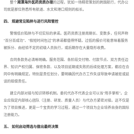
整个
湘潭海外医药资质办理
的过程，犹如一场精密策划的跨国航行，代办公
司就是那位熟悉所有航道、水文和港口规则的船长。
四、 规避常见陷阱与进行风险管控
警惕低价陷阱与不切实际的承诺。医药资质注册周期长、变数多，任何声称
“百分百成功”、“极短时间包过”的承诺都值得怀疑。过低的报价可能意味着服务
被拆分、由经验不足的初级人员执行，或后期存在大量隐形收费。
合同条款务必清晰明确。服务范围、各阶段交付物、付款节点、双方责任边
界、知识产权归属、保密条款、以及项目延期或失败的后续处理方案，都应在合
同中有明确规定。特别是责任划分，要明确因代办方工作失误导致申请被拒或延
误的赔偿责任。
建立内部对接与知识转移机制。委托代办不代表企业可以当“甩手掌柜”。企
业应指定内部核心团队（注册、研发、质量人员）与代办方紧密对接。这不仅是
为了项目推进，更是一个宝贵的学习过程，通过一个项目为企业培养自身的国际
注册能力。
五、 如何启动筛选与做出最终决策