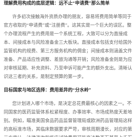
理解费用构成的底层逻辑：远不止“申请费”那么简单
许多初次接触海外资质办理的朋友，容易将费用简单等同于
官方收取的“申请费”或“注册费”。这其实是一个巨大的误区。整
个办理流程产生的费用是一个系统工程，大致可以分为直接成
本、间接成本与风险准备金三大板块。直接成本包括支付给国外
监管机构的规费、第三方服务机构的佣金；间接成本则涵盖文件
准备、产品适应性调整、差旅沟通等开销；风险准备金则是为应
对审核延期、补充资料、乃至申诉可能产生的额外支出。清晰认
识这三者的关系，是制定预算的第一步。
目标国家与地区选择：费用差异的“分水岭”
您计划进入哪个市场，是决定总花费最核心的因素之一。不
同国家的医药监管体系松紧程度、办事效率、市场成熟度天差地
别。例如，瞄准美国食品药品监督管理局或欧洲药品管理局这样
的高标准市场，其临床数据要求严苛，审核周期漫长，对应的第