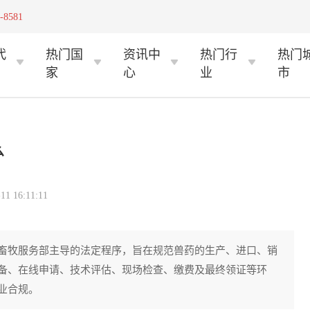
-8581
代
热门国
资讯中
热门行
热门
家
心
业
市
么
 16:11:11
畜牧服务部主导的法定程序，旨在规范兽药的生产、进口、销
备、在线申请、技术评估、现场检查、缴费及最终领证等环
业合规。