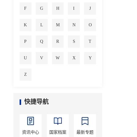
F
G
H
I
J
K
L
M
N
O
P
Q
R
S
T
U
V
W
X
Y
Z
快捷导航
资讯中心
国家档案
最新专题