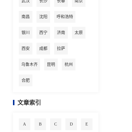
武汉
长沙
长春
南京
南昌
沈阳
呼和浩特
银川
西宁
济南
太原
西安
成都
拉萨
乌鲁木齐
昆明
杭州
合肥
文章索引
A
B
C
D
E