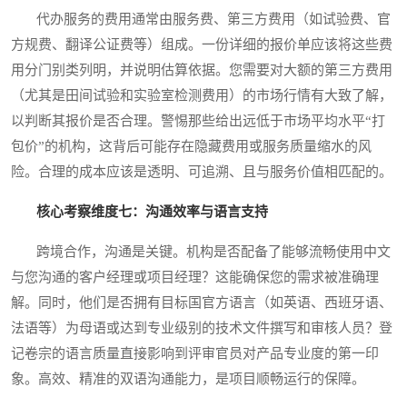
代办服务的费用通常由服务费、第三方费用（如试验费、官
方规费、翻译公证费等）组成。一份详细的报价单应该将这些费
用分门别类列明，并说明估算依据。您需要对大额的第三方费用
（尤其是田间试验和实验室检测费用）的市场行情有大致了解，
以判断其报价是否合理。警惕那些给出远低于市场平均水平“打
包价”的机构，这背后可能存在隐藏费用或服务质量缩水的风
险。合理的成本应该是透明、可追溯、且与服务价值相匹配的。
核心考察维度七：沟通效率与语言支持
跨境合作，沟通是关键。机构是否配备了能够流畅使用中文
与您沟通的客户经理或项目经理？这能确保您的需求被准确理
解。同时，他们是否拥有目标国官方语言（如英语、西班牙语、
法语等）为母语或达到专业级别的技术文件撰写和审核人员？登
记卷宗的语言质量直接影响到评审官员对产品专业度的第一印
象。高效、精准的双语沟通能力，是项目顺畅运行的保障。