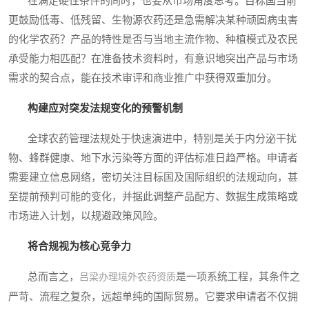
在满足硬性条件的同时，也要从市场角度思考。目标国当前
更鼓励低毒、低残留、生物源农药还是急需解决某种顽固病虫害
的化学农药？产品的特性是否与当地主流作物、种植模式及农民
承受能力相匹配？在准备技术资料时，有意识地突出产品与市场
需求的契合点，能在技术审评和商业推广中获得双重加分。
构建应对突发法规变化的预警机制
全球农药管理法规处于快速演进中，特别是关于内分泌干扰
物、蜂群健康、地下水污染等方面的评估标准日趋严格。申请者
需要建立信息网络，密切关注目标国及国际组织的法规动向，甚
至提前预判可能的变化，并据此调整产品配方、数据生成策略或
市场进入计划，以规避政策风险。
将合规视为核心竞争力
总而言之，
是一项系统工程，其条件之
吕梁办理境外农药资质
严苛、流程之复杂，远超单纯的国际贸易。它要求申请者不仅拥