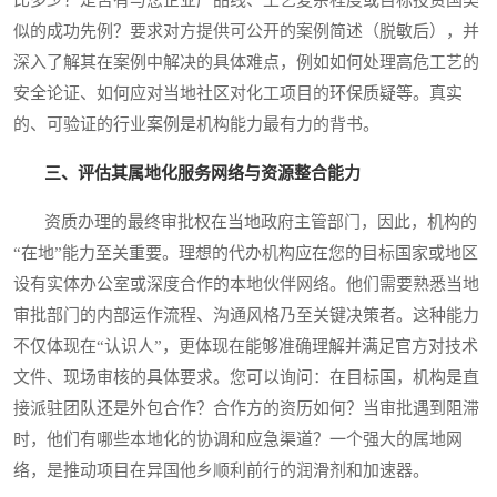
比多少？是否有与您企业产品线、工艺复杂程度或目标投资国类
似的成功先例？要求对方提供可公开的案例简述（脱敏后），并
深入了解其在案例中解决的具体难点，例如如何处理高危工艺的
安全论证、如何应对当地社区对化工项目的环保质疑等。真实
的、可验证的行业案例是机构能力最有力的背书。
三、评估其属地化服务网络与资源整合能力
资质办理的最终审批权在当地政府主管部门，因此，机构的
“在地”能力至关重要。理想的代办机构应在您的目标国家或地区
设有实体办公室或深度合作的本地伙伴网络。他们需要熟悉当地
审批部门的内部运作流程、沟通风格乃至关键决策者。这种能力
不仅体现在“认识人”，更体现在能够准确理解并满足官方对技术
文件、现场审核的具体要求。您可以询问：在目标国，机构是直
接派驻团队还是外包合作？合作方的资历如何？当审批遇到阻滞
时，他们有哪些本地化的协调和应急渠道？一个强大的属地网
络，是推动项目在异国他乡顺利前行的润滑剂和加速器。