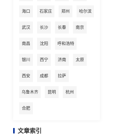
海口
石家庄
郑州
哈尔滨
武汉
长沙
长春
南京
南昌
沈阳
呼和浩特
银川
西宁
济南
太原
西安
成都
拉萨
乌鲁木齐
昆明
杭州
合肥
文章索引