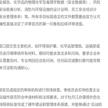
全报告、化学品的物理化学及毒理学数据（安全数据表）、风险
安全距离分析、消防与环保设施的设计证明、员工安全培训计
安全管理体系）等。所有非目标国语言的文件都需要由官方认可
确性直接决定了评审官员的第一印象和后续评审进度。
口提交至主管机关，如环境保护署、化学品管理局、运输部或
员会仔细审核所有材料，期间可能会发出多轮问询，要求企业补
队需要及时、专业地回应这些问询，任何延迟或敷衍都可能导致
术沉淀和沟通耐心。
官员或指定的审核机构进行现场核查。审核员会实地检查企业
际操作是否符合申请材料和法规要求。对于牡丹江办理境外危化
按照高标准完成了硬件建设和管理体系搭建，并能够通过“实战检