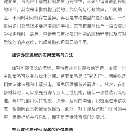
键变量。首先是申请材料的质量与完整性，这是申请者最能控制
的环节。其次是审批机构当前的工作负荷与行政效率，不同地
区、不同时期可能存在差异。再者是学校类型的复杂程度，一个
提供多门类高技术要求培训的学校，其审核自然比单一语言培训
学校更耗时。最后，申请者与审批部门沟通的顺畅程度以及应对
质询的响应速度，也起着微妙但重要的作用。
加速办理进程的实用策略与方法
面对可能漫长的流程，申请者并非只能被动等待。采取一些
主动策略可以有效优化时间。首要策略是“研究先行”，彻底吃透
相关法律法规和申请指南，避免因理解偏差而返工。其次，在准
备材料时，可以预先咨询专业人士或机构，确保一次性达到高标
准。与审批部门保持礼貌、清晰、及时的沟通，积极跟进申请状
态，也能防止案卷被无故搁置。此外，对于涉及跨部门许可的事
项，尽量提前并行启动，而不是等待教育部门的要求。
专业咨询与代理服务的价值考量